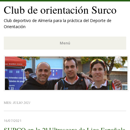
Club de orientación Surco
Club deportivo de Almería para la práctica del Deporte de
Orientación
Menú
Saltar
al
contenido.
MES:
JULIO 2021
16/07/2021
SURCO en la 2ª Ultrascore de Liga Española