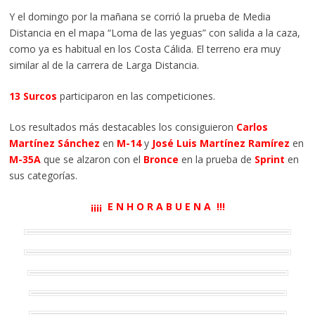
Y el domingo por la mañana se corrió la prueba de Media
Distancia en el mapa “Loma de las yeguas” con salida a la caza,
como ya es habitual en los Costa Cálida. El terreno era muy
similar al de la carrera de Larga Distancia.
13 Surcos
participaron en las competiciones.
Los resultados más destacables los consiguieron
Carlos
Martínez Sánchez
en
M-14
y
José Luis Martínez Ramírez
en
M-35A
que se alzaron con el
Bronce
en la prueba de
Sprint
en
sus categorías.
¡¡¡¡ E N H O R A B U E N A !!!