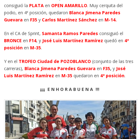
consiguió la
PLATA
en
OPEN AMARILLO
. Muy cerquita del
podio, en 4ª posición, quedaron
Blanca Jimena Paredes
Guevara
en
F35
y
Carlos Martínez Sánchez
en
M-14.
En el CA de Sprint,
Samanta Ramos Paredes
consiguió el
BRONCE
en
F14
, y
José Luis Martínez Ramírez
quedó en
4ª
posición
en
M-35
.
Y en el
TROFEO Ciudad de POZOBLANCO
(conjunto de las tres
carreras),
Blanca Jimena Paredes Guevara
en
F35
,
y
José
Luis Martínez Ramírez
en
M-35
quedaron en
4ª posición
.
¡¡¡¡ E N H O R A B U E N A !!!