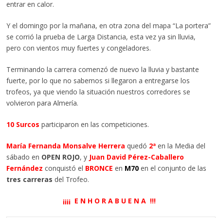
entrar en calor.
Y el domingo por la mañana, en otra zona del mapa “La portera”
se corrió la prueba de Larga Distancia, esta vez ya sin lluvia,
pero con vientos muy fuertes y congeladores.
Terminando la carrera comenzó de nuevo la lluvia y bastante
fuerte, por lo que no sabemos si llegaron a entregarse los
trofeos, ya que viendo la situación nuestros corredores se
volvieron para Almería.
10 Surcos
participaron en las competiciones.
María Fernanda Monsalve Herrera
quedó
2ª
en la Media del
sábado en
OPEN ROJO
, y
Juan David Pérez-Caballero
Fernández
conquistó el
BRONCE
en
M70
en el conjunto de las
tres carreras
del Trofeo.
¡¡¡¡ E N H O R A B U E N A !!!