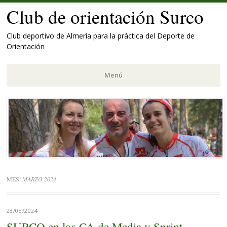
Club de orientación Surco
Club deportivo de Almería para la práctica del Deporte de
Orientación
Menú
Saltar
al
contenido.
MES:
MARZO 2024
28/03/2024
SURCO en los CA de Media y Sprint