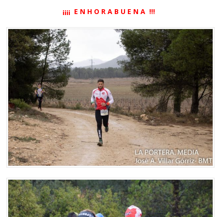
¡¡¡¡ E N H O R A B U E N A !!!