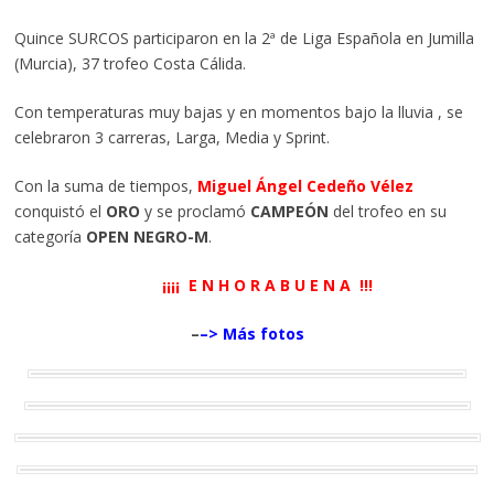
Quince SURCOS participaron en la 2ª de Liga Española en Jumilla
(Murcia), 37 trofeo Costa Cálida.
Con temperaturas muy bajas y en momentos bajo la lluvia , se
celebraron 3 carreras, Larga, Media y Sprint.
Con la suma de tiempos,
Miguel Ángel Cedeño Vélez
conquistó el
ORO
y se proclamó
CAMPEÓN
del trofeo en su
categoría
OPEN NEGRO-M
.
¡¡¡¡ E N H O R A B U E N A !!!
–
–> Más fotos