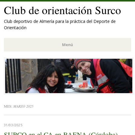
Club de orientación Surco
Club deportivo de Almería para la práctica del Deporte de
Orientación
Menú
Saltar
al
contenido.
MES:
MARZO 2025
31/03/2025
SURCO en el CA en BAENA (Córdoba)