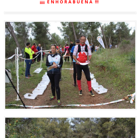
¡¡¡¡ E N H O R A B U E N A !!!