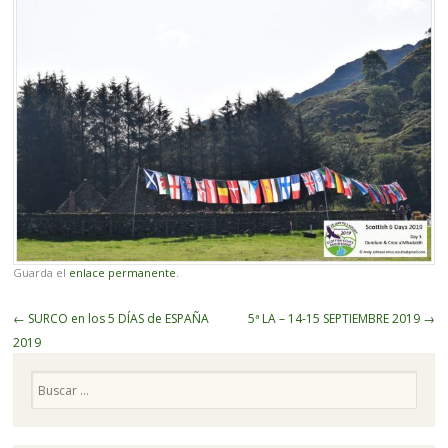
Guarda el
enlace permanente
.
Navegador
←
SURCO en los 5 DÍAS de ESPAÑA
5ª LA – 14-15 SEPTIEMBRE 2019
→
de
2019
artículos
Buscar