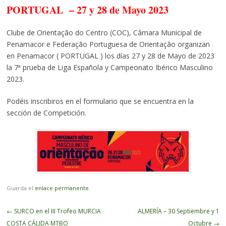
PORTUGAL – 27 y 28 de Mayo 2023
Clube de Orientação do Centro (COC), Câmara Municipal de
Penamacor e Federação Portuguesa de Orientação organizan
en Penamacor ( PORTUGAL ) los días 27 y 28 de Mayo de 2023
la 7ª prueba de Liga Española y Campeonato Ibérico Masculino
2023.
Podéis inscribiros en el formulario que se encuentra en la
sección de Competición.
Guarda el
enlace permanente
.
Navegador
←
SURCO en el III Trofeo MURCIA
ALMERÍA – 30 Septiembre y 1
de
COSTA CÁLIDA MTBO
Octubre
→