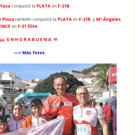
Plaza
conquistó la
PLATA
en
F-21B
.
z Plaza
también conquistó la
PLATA
en
F-21B
, y
Mª Ángeles
ONCE
en
F-21 Élite
.
¡¡¡¡ E N H O R A B U E N A !!!
—> Más fotos