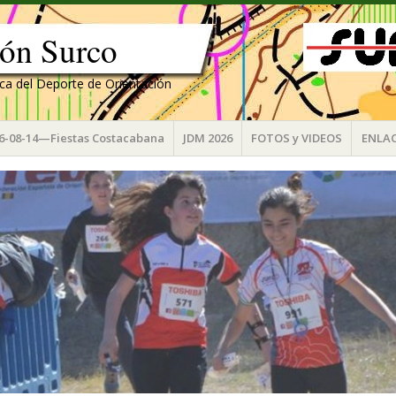
ión Surco
ica del Deporte de Orientación
6-08-14—Fiestas Costacabana
JDM 2026
FOTOS y VIDEOS
ENLA