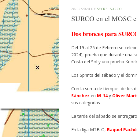
28/02/2024
DE
SECRE. SURCO
SURCO en el MOSC
Dos bronces para SUR
Del 19 al 25 de Febrero se cele
2024), prueba que durante una se
Costa del Sol y una prueba Knock
Los Sprints del sábado y el domi
Con la suma de tiempos de los do
Sánchez
en
M-14
y
Oliver
Mart
sus categorías.
La tarde del sábado se entregaro
En la liga MTB-O,
Raquel Pach