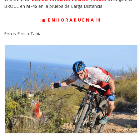
BROCE en
M-45
en la prueba de Larga Distancia
¡¡¡¡ E N H O R A B U E N A !!!
Fotos Eloísa Tapia