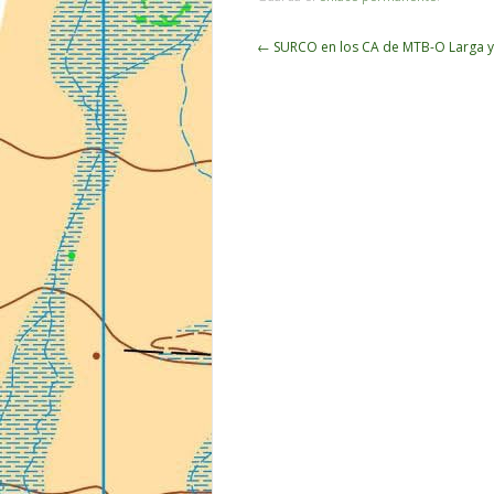
Navegador
←
SURCO en los CA de MTB-O Larga y
de
artículos