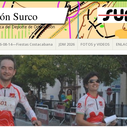
ión Surco
ica del Deporte de Orientación
6-08-14—Fiestas Costacabana
JDM 2026
FOTOS y VIDEOS
ENLA