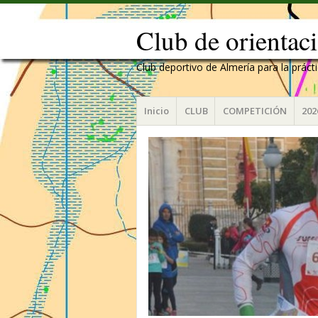
Club de orientac
Club deportivo de Almería para la práct
Menú
Saltar
Inicio
CLUB
COMPETICIÓN
202
al
contenido.