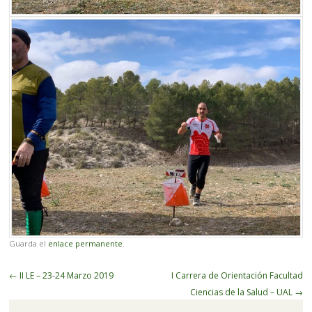
Guarda el
enlace permanente
.
Navegador
←
II LE – 23-24 Marzo 2019
I Carrera de Orientación Facultad
de
Ciencias de la Salud – UAL
→
artículos