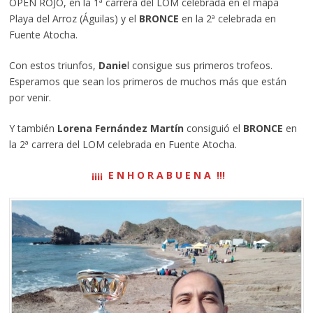
OPEN ROJO, en la 1ª carrera del LOM celebrada en el mapa
Playa del Arroz (Águilas) y el
BRONCE
en la 2ª celebrada en
Fuente Atocha.
Con estos triunfos,
Danie
l consigue sus primeros trofeos.
Esperamos que sean los primeros de muchos más que están
por venir.
Y también
Lorena Fernández Martín
consiguió el
BRONCE
en
la 2ª carrera del LOM celebrada en Fuente Atocha.
¡¡¡¡ E N H O R A B U E N A !!!