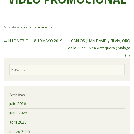
Guarda el
enlace permanente
.
Navegador
←
III LE-MTB-O – 18-19 MAYO 2019
CARLOS, JUAN DAVID y SILVIA, ORO
de
en la 2ª de LA en Antequera ( Málaga
artículos
)
→
Buscar
Archivos
julio 2026
junio 2026
abril 2026
marzo 2026